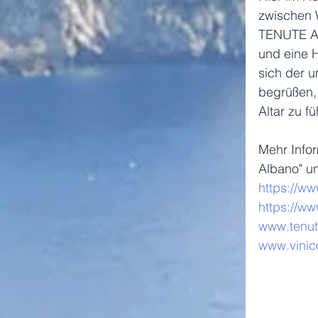
zwischen 
TENUTE AL
und eine H
sich der u
begrüßen,
Altar zu f
Mehr Infor
Albano" un
https://ww
https://ww
www.tenu
www.vinic