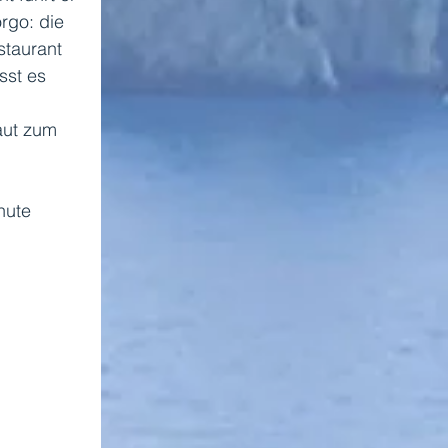
rgo: die 
taurant 
sst es 
 
aut zum 
nute 