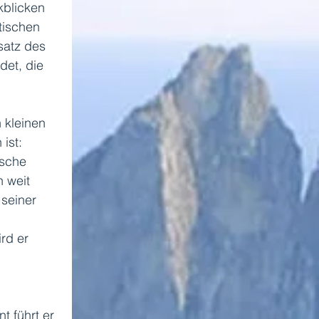
kblicken 
tischen 
satz des 
det, die 
 kleinen 
ist: 
ische 
 weit 
 seiner 
rd er 
 
 führt er 