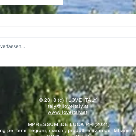
erfassen...
WIR KOMMEN!
© 2018 (c) I LOVE ITALY
italy@iloveitaly.at
www.iloveitaly.at
IMPRESSUM: DE LUCA PR (2021)
g per temi, regioni, marchi, prodotti e aziende italiane i