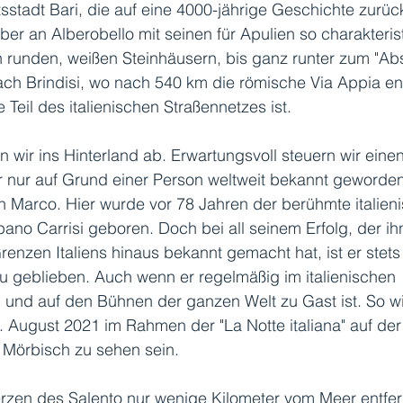
tsstadt Bari, die auf eine 4000-jährige Geschichte zurüc
ber an Alberobello mit seinen für Apulien so charakteris
den runden, weißen Steinhäusern, bis ganz runter zum "Ab
nach Brindisi, wo nach 540 km die römische Via Appia en
 Teil des italienischen Straßennetzes ist.
n wir ins Hinterland ab. Erwartungsvoll steuern wir einen
r nur auf Grund einer Person weltweit bekannt geworden 
n Marco. Hier wurde vor 78 Jahren der berühmte italien
ano Carrisi geboren. Doch bei all seinem Erfolg, der ihn
renzen Italiens hinaus bekannt gemacht hat, ist er stets
u geblieben. Auch wenn er regelmäßig im italienischen 
und auf den Bühnen der ganzen Welt zu Gast ist. So wi
 August 2021 im Rahmen der "La Notte italiana" auf der
Mörbisch zu sehen sein. 
rzen des Salento nur wenige Kilometer vom Meer entfernt