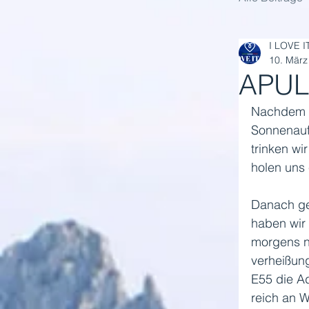
I LOVE I
10. März
APUL
Nachdem w
Sonnenauf
trinken wi
holen uns
Danach ge
haben wir
morgens no
verheißung
E55 die Ad
reich an W