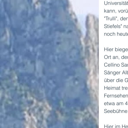
Universitä
kann, vorü
"Trulli", 
Stiefels" 
noch heute
Hier biege
Ort an, de
Cellino Sa
Sänger Alb
über die G
Heimat tre
Fernsehen 
etwa am 4.
Seebühne 
Hier im He