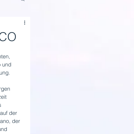
RCO
 
ten, 
o und 
ung. 
rgen 
eit 
s 
auf der 
ano, der 
und 