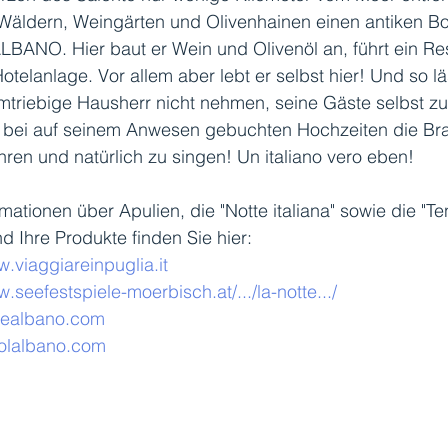
Wäldern, Weingärten und Olivenhainen einen antiken Bo
BANO. Hier baut er Wein und Olivenöl an, führt ein Res
otelanlage. Vor allem aber lebt er selbst hier! Und so lä
mtriebige Hausherr nicht nehmen, seine Gäste selbst zu
 bei auf seinem Anwesen gebuchten Hochzeiten die Br
ühren und natürlich zu singen! Un italiano vero eben! 
mationen über Apulien, die "Notte italiana" sowie die "Te
d Ihre Produkte finden Sie hier: 
w.viaggiareinpuglia.it
w.seefestspiele-moerbisch.at/.../la-notte.../
tealbano.com
olalbano.com