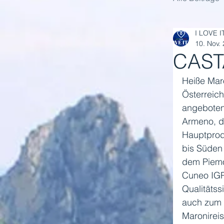
I LOVE I
10. Nov.
CAST
Heiße Maro
Österreich
angeboten.
Armeno, de
Hauptprod
bis Süden
dem Piemo
Cuneo IGP",
Qualitäts
auch zum 
Maronireis