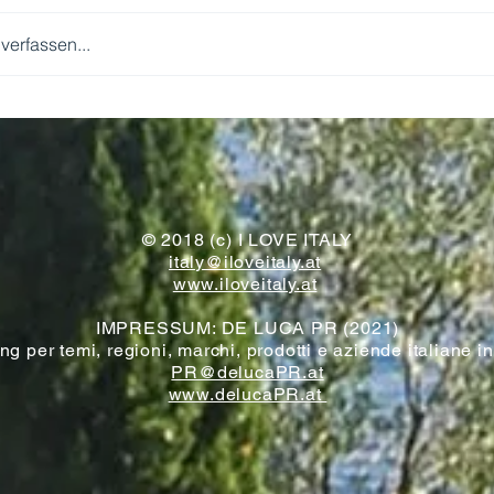
erfassen...
WIR KOMMEN!
© 2018 (c) I LOVE ITALY
italy@iloveitaly.at
www.iloveitaly.at
IMPRESSUM: DE LUCA PR (2021)
g per temi, regioni, marchi, prodotti e aziende italiane i
PR@delucaPR.at
www.delucaPR.at