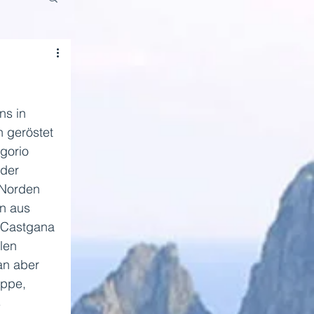
ns in 
n geröstet 
gorio 
 der 
 Norden 
n aus 
"Castgana 
len 
an aber 
ppe, 
 