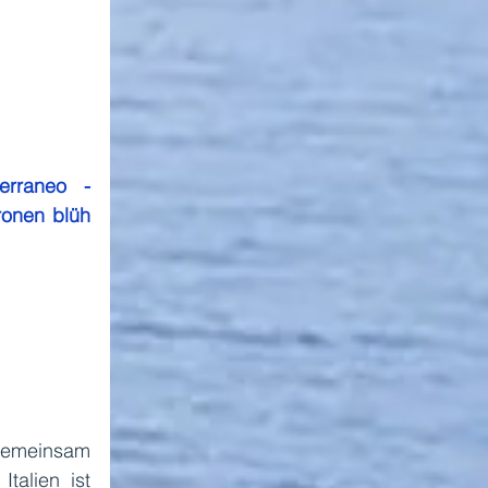
erraneo - 
ronen blüh
 gemeinsam 
alien ist 