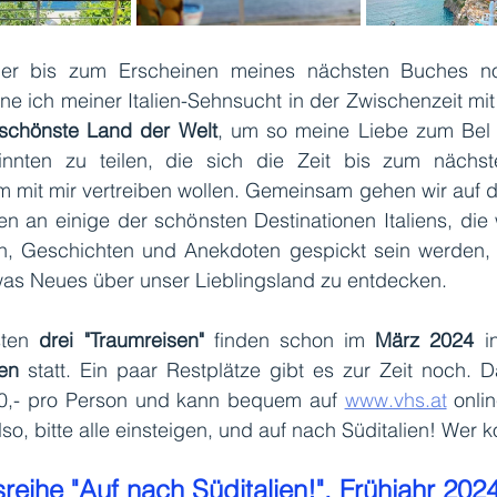
er bis zum Erscheinen meines nächsten Buches no
öne ich meiner Italien-Sehnsucht in der Zwischenzeit mit
schönste Land der Welt
, um so meine Liebe zum Bel 
innten zu teilen, die sich die Zeit bis zum nächst
mit mir vertreiben wollen. Gemeinsam gehen wir auf dre
en an einige der schönsten Destinationen Italiens, die 
ern, Geschichten und Anekdoten gespickt sein werden,
was Neues über unser Lieblingsland zu entdecken. 
ten 
drei "Traumreisen"
 finden schon im 
März 2024
 i
en
 statt. Ein paar Restplätze gibt es zur Zeit noch. Da
10,- pro Person und kann bequem auf 
www.vhs.at
onli
reihe "Auf nach Süditalien!", Frühjahr 2024