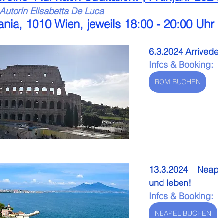
n-Autorin Elisabetta De Luca
nia, 1010 Wien, jeweils 18:00 - 20:00 Uhr
Infos & Booking:
ROM BUCHEN
13.3.2024 Neap
und leben! 
Infos & Booking:
NEAPEL BUCHEN