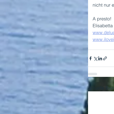
nicht nur e
A presto! 
Elisabetta
www.deluc
www.ilovei
Aktuelle Bei