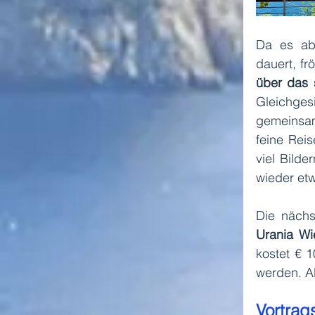
Da es ab
dauert, fr
über das 
Gleichges
gemeinsam 
feine Reis
viel Bild
wieder et
Die nächs
Urania Wi
kostet € 
Vortrags