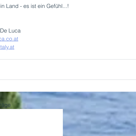
in Land - es ist ein Gefühl...! 
 De Luca 
a.co.at
taly.at
träge