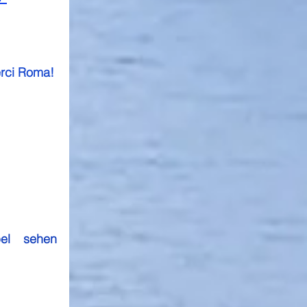
6.3.2024 Arrivederci Roma! 
el sehen 