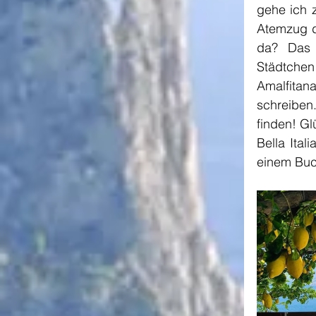
gehe ich 
Atemzug de
da? Das 
Städtchen 
Amalfitan
schreiben
finden! Gl
Bella Ita
einem Buc