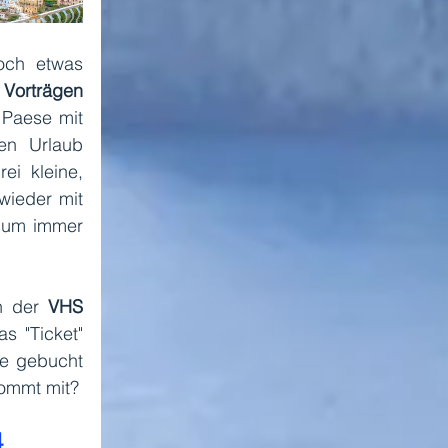
ch etwas 
 
Vorträgen 
Paese mit 
en Urlaub 
i  kleine, 
wieder mit 
 um immer 
n der 
VHS 
s "Ticket" 
ne gebucht 
werden. Also, bitte alle einsteigen, und auf nach Süditalien! Wer kommt mit? 
 