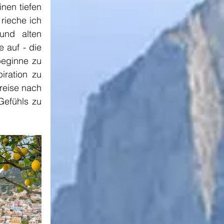
en tiefen 
ieche ich 
nd alten 
auf - die 
eginne zu 
ration zu 
reise nach 
efühls zu 