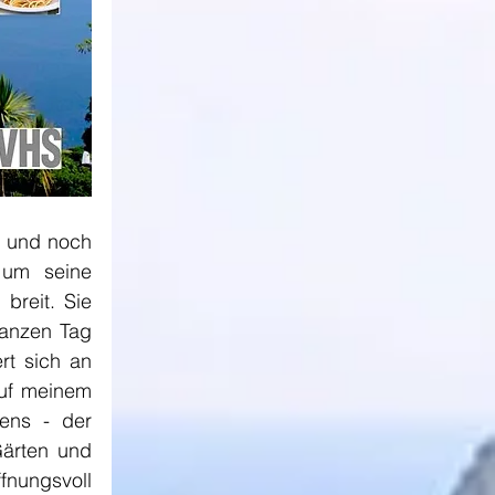
 und noch 
 um seine 
reit. Sie 
anzen Tag 
t sich an 
uf meinem 
ens - der 
ärten und 
nungsvoll 