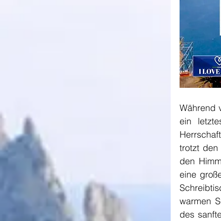
Während v
ein letzt
Herrschaft
trotzt de
den Himme
eine groß
Schreibti
warmen So
des sanfte