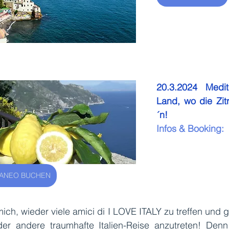
20.3.2024 Medit
Land, wo die Zit
´n! 
Infos & Booking: 
ANEO BUCHEN
mich, wieder viele amici di I LOVE ITALY zu treffen und
er andere traumhafte Italien-Reise anzutreten! Denn It