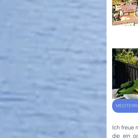
MEDITERR
Ich freue 
die ein od