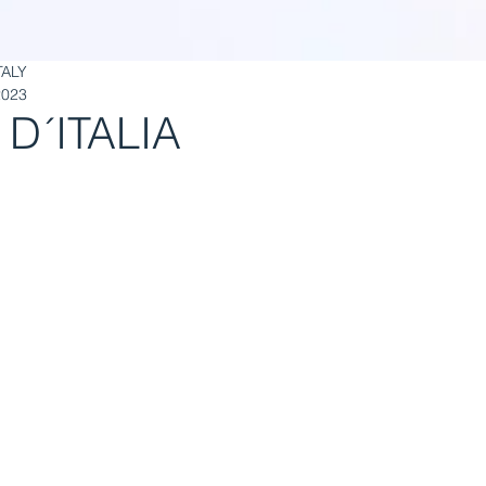
TALY
2023
 D´ITALIA