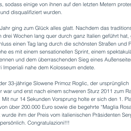
, sodass einige von ihnen auf den letzten Metern prote
und disqualifiziert wurden. 
Jahr ging zum Glück alles glatt. Nachdem das tradition
drei Wochen lang quer durch ganz Italien geführt hat, 
luss einen Tag lang durch die schönsten Straßen und P
ehe es mit einem sensationellen Sprint, einem spektakul
ennen und dem überraschenden Sieg eines Außenseiters
ri Imperiali nahe dem Kolosseum endete.
 der 33-jährige Slowene Primoz Roglic, der ursprünglich 
er war und erst nach einem schweren Sturz 2011 zum Ra
 Mit nur 14 Sekunden Vorsprung holte er sich den 1. Plat
von über 200.000 Euro sowie die begehrte “Maglia Rosa
 wurde ihm der Preis vom italienischen Präsidenten Ser
 persönlich. Congratulazioni!!! 