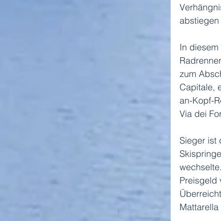
Verhängnis
abstiegen 
In diesem 
Radrennen 
zum Absch
Capitale, 
an-Kopf-R
Via dei Fo
Sieger ist
Skispring
wechselte.
Preisgeld 
Überreicht
Mattarella