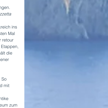
ngen. 
zetta 
reich ins 
sten Mal 
 retour 
 Etappen, 
lt die 
jener 
 So 
d mit 
 
tike 
sseum zum 