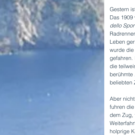
Gestern is
Das 1909 
dello Spor
Radrennen,
Leben ger
wurde die
gefahren. 
die teilwe
berühmte 
beliebten 
Aber nich
fuhren die
dem Zug, w
Weiterfahr
holprige K