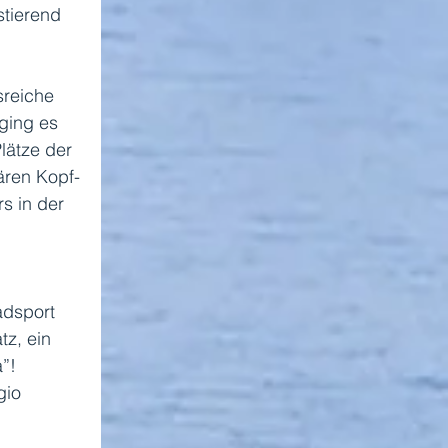
stierend 
sreiche 
ging es 
lätze der 
ären Kopf-
 in der 
dsport 
z, ein 
”! 
gio 