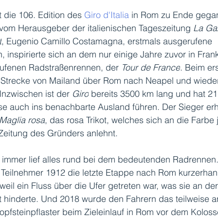
t die 106. Edition des 
Giro d'Italia
 in Rom zu Ende gega
vom Herausgeber der italienischen Tageszeitung 
La Gaz
t
, Eugenio Camillo Costamagna, erstmals ausgerufene 
 inspirierte sich an dem nur einige Jahre zuvor in Frank
ufenen Radstraßenrennen, der 
Tour de France
. Beim er
 Strecke von Mailand über Rom nach Neapel und wieder
Inzwischen ist der 
Giro
 bereits 3500 km lang und hat 21
ise auch ins benachbarte Ausland führen. Der Sieger erhä
Maglia rosa
, das rosa Trikot, welches sich an die Farbe 
Zeitung des Gründers anlehnt. 
t immer lief alles rund bei dem bedeutenden Radrennen.
 Teilnehmer 1912 die letzte Etappe nach Rom kurzerhan
eil ein Fluss über die Ufer getreten war, was sie an der
t hinderte. Und 2018 wurde den Fahrern das teilweise an
opfsteinpflaster beim Zieleinlauf in Rom vor dem Kolo