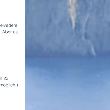
Belvedere 
. Aber es 
n 23. 
möglich.) 