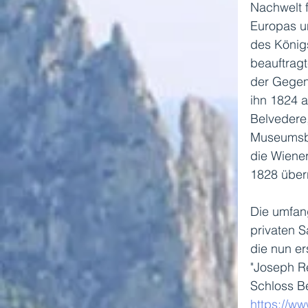
Nachwelt f
Europas u
des Königs
beauftrag
der Gegend
ihn 1824 a
Belvedere
Museumsba
die Wiener
1828 über
Die umfang
privaten S
die nun e
"Joseph Re
Schloss B
https://ww