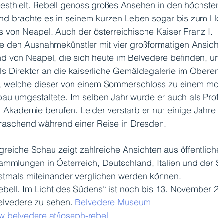
esthielt. Rebell genoss großes Ansehen in den höchste
nd brachte es in seinem kurzen Leben sogar bis zum H
 von Neapel. Auch der österreichische Kaiser Franz I. 
te den Ausnahmekünstler mit vier großformatigen Ansich
 von Neapel, die sich heute im Belvedere befinden, un
ls Direktor an die kaiserliche Gemäldegalerie im Oberen
, welche dieser von einem Sommerschloss zu einem m
u umgestaltete. Im selben Jahr wurde er auch als Prof
 Akademie berufen. Leider verstarb er nur einige Jahre 
raschend während einer Reise in Dresden. 
reiche Schau zeigt zahlreiche Ansichten aus öffentlich
ammlungen in Österreich, Deutschland, Italien und der 
rstmals miteinander verglichen werden können.
bell. Im Licht des Südens“ ist noch bis 13. November 
elvedere zu sehen. 
Belvedere Museum
w.belvedere.at/joseph-rebell