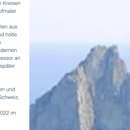
n Kreisen 
ofmaler 
ten aus 
d holte 
 
odernen 
essor an 
später 
en und 
Schweiz, 
2022 im 