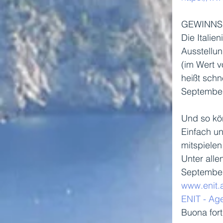
GEWINNSP
Die Italie
Ausstellun
(im Wert v
heißt schn
September
Und so kön
Einfach un
mitspielen
Unter alle
September
www.enit.
ENIT - Ag
Buona for