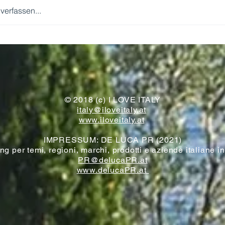
erfassen...
WIR KOMMEN!
© 2018 (c) I LOVE ITALY
italy@iloveitaly.at
www.iloveitaly.at
IMPRESSUM: DE LUCA PR (2021)
g per temi, regioni, marchi, prodotti e aziende italiane i
PR@delucaPR.at
www.delucaPR.at