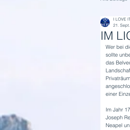
I LOVE I
21. Sept
IM L
Wer bei di
sollte unb
das Belve
Landschaf
Privaträum
angeschlo
einer Einz
Im Jahr 17
Joseph Re
Neapel un