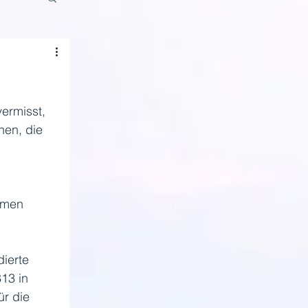
ermisst, 
hen, die 
hmen 
ierte 
13 in 
r die 