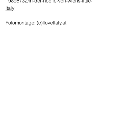
19898732/in-der-hoelle-von-wiens-little-
italy
Fotomontage: (c)
IloveItaly.at