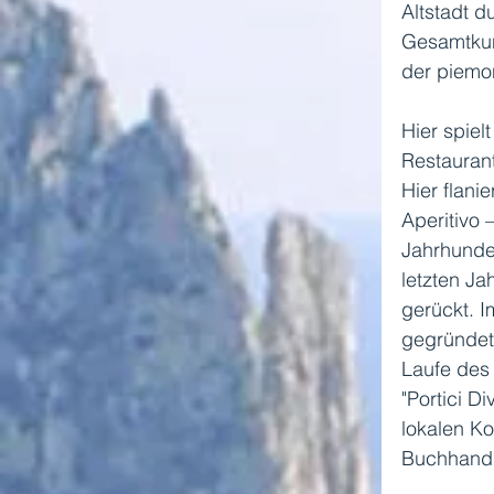
Altstadt d
Gesamtkun
der piemo
Hier spiel
Restauran
Hier flanie
Aperitivo 
Jahrhunder
letzten Ja
gerückt. I
gegründet
Laufe des 
"Portici D
lokalen Kon
Buchhandl