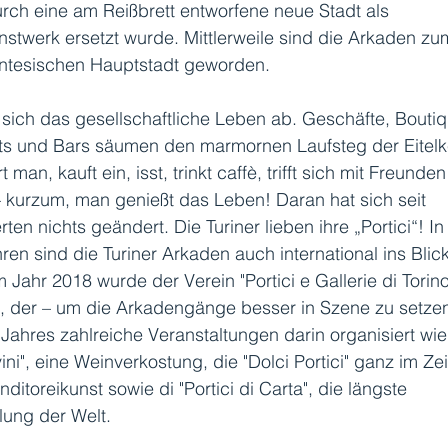
urch eine am Reißbrett entworfene neue Stadt als 
stwerk ersetzt wurde. Mittlerweile sind die Arkaden z
ntesischen Hauptstadt geworden. 
t sich das gesellschaftliche Leben ab. Geschäfte, Boutiq
ts und Bars säumen den marmornen Laufsteg der Eitelke
rt man, kauft ein, isst, trinkt caffè, trifft sich mit Freund
– kurzum, man genießt das Leben! Daran hat sich seit 
ten nichts geändert. Die Turiner lieben ihre „Portici“! In
hren sind die Turiner Arkaden auch international ins Blick
m Jahr 2018 wurde der Verein "Portici e Gallerie di Torino
, der – um die Arkadengänge besser in Szene zu setzen
Jahres zahlreiche Veranstaltungen darin organisiert wie
ivini", eine Weinverkostung, die "Dolci Portici" ganz im Ze
ditoreikunst sowie di "Portici di Carta", die längste 
ung der Welt. 