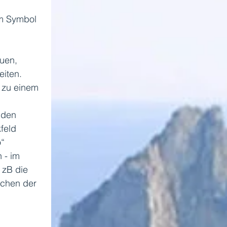
um Symbol 
uen, 
iten. 
en zu einem 
 den 
feld 
“ 
 - im 
 zB die 
ichen der 