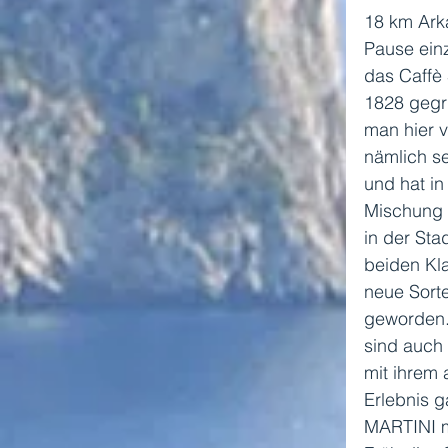
18 km Ark
Pause ein
das Caffè
1828 gegrü
man hier 
nämlich se
und hat in
Mischung 
in der Sta
beiden Kla
neue Sorte
geworden. 
sind auch 
mit ihrem
Erlebnis g
MARTINI mi