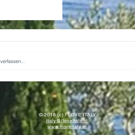
erfassen...
WIR KOMMEN!
© 2018 (c) I LOVE ITALY
italy@iloveitaly.at
www.iloveitaly.at