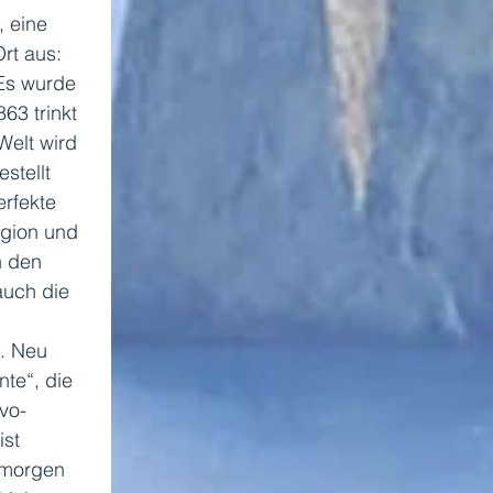
 eine 
rt aus: 
Es wurde 
63 trinkt 
elt wird 
stellt 
erfekte 
gion und 
n den 
auch die 
. Neu 
te“, die 
vo-
st 
 morgen 