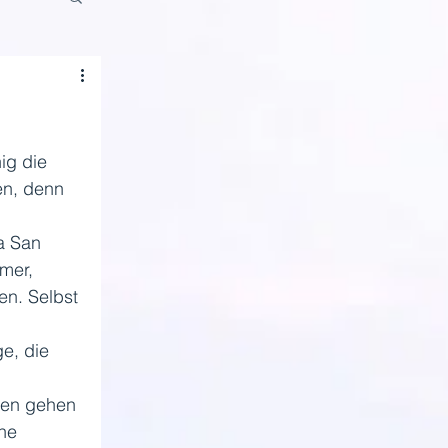
ig die 
n, denn 
a San 
mer, 
n. Selbst 
e, die 
ren gehen 
he 