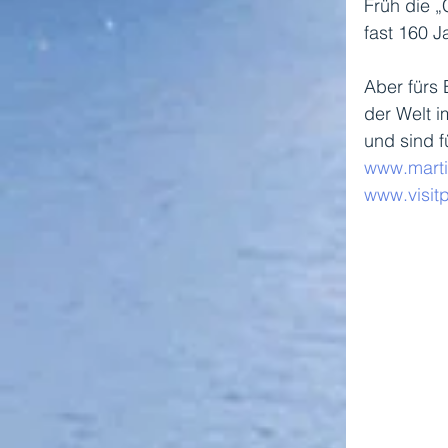
Früh die „
fast 160 
Aber fürs 
der Welt 
und sind f
www.marti
www.visit