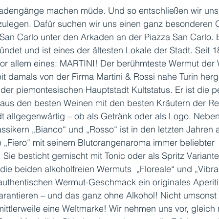
adengänge machen müde. Und so entschließen wir uns,
zulegen. Dafür suchen wir uns einen ganz besonderen O
 San Carlo unter den Arkaden an der Piazza San Carlo. 
ndet und ist eines der ältesten Lokale der Stadt. Seit 18
vor allem eines: MARTINI! Der berühmteste Wermut der W
it damals von der Firma Martini & Rossi nahe Turin herge
 der piemontesischen Hauptstadt Kultstatus. Er ist die p
aus den besten Weinen mit den besten Kräutern der Re
dt allgegenwärtig – ob als Getränk oder als Logo. Nebe
ssikern „Bianco“ und „Rosso“ ist in den letzten Jahren 
 „Fiero“ mit seinem Blutorangenaroma immer beliebter 
Sie besticht gemischt mit Tonic oder als Spritz Variante
die beiden alkoholfreien Wermuts  „Floreale“ und „Vibran
 authentischen Wermut-Geschmack ein originales Aperiti
arantieren – und das ganz ohne Alkohol! Nicht umsonst i
ttlerweile eine Weltmarke! Wir nehmen uns vor, gleich