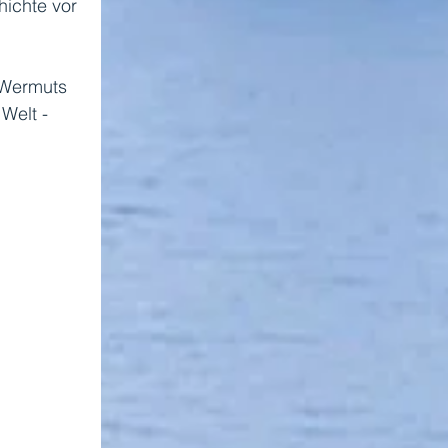
hichte vor 
 Wermuts 
Welt - 