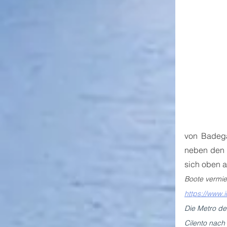
von Badegä
neben den F
sich oben a
Boote vermie
https://www.
Die Metro d
Cilento nach