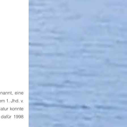
nannt, eine 
 1. Jhd. v. 
atur konnte 
dafür 1998 