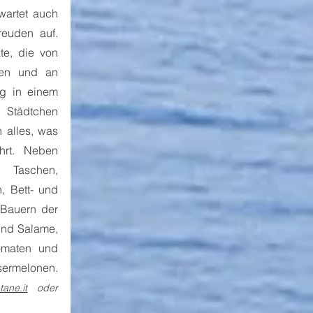
wartet auch 
reuden auf. 
, die von  
en und an 
 in einem 
ädtchen 
n alles, was 
rt. Neben 
aschen, 
, Bett- und 
Bauern der 
und Salame, 
omaten und 
herrlich süße Pfirsiche, getrocknete Kräuter sowie Berge saftiger Wassermelonen. 
tane.it
 oder 