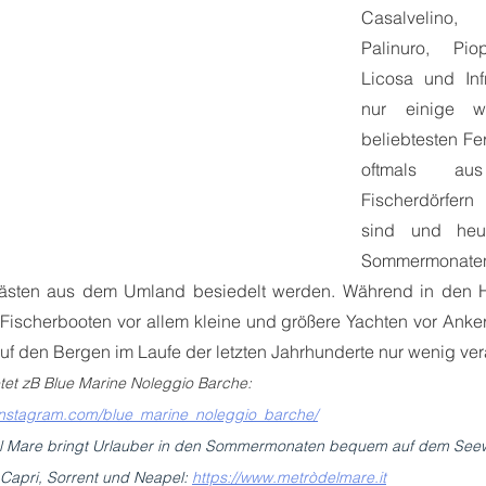
Casalvelino, 
Palinuro, Pio
Licosa und Infr
nur einige w
beliebtesten Fer
oftmals aus
Fischerdörfern 
sind und heu
Sommermonaten
sten aus dem Umland besiedelt werden. Während in den H
ischerbooten vor allem kleine und größere Yachten vor Anker 
uf den Bergen im Laufe der letzten Jahrhunderte nur wenig ver
tet zB Blue Marine Noleggio Barche: 
instagram.com/blue_marine_noleggio_barche/
el Mare bringt Urlauber in den Sommermonaten bequem auf dem See
 Capri, Sorrent und Neapel: 
https://www.metròdelmare.it