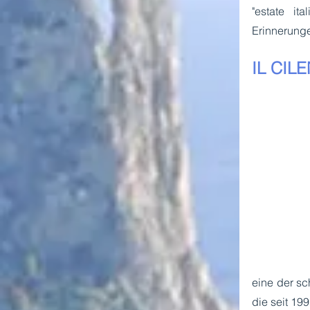
"estate i
Erinnerung
IL CIL
eine der sc
die seit 199