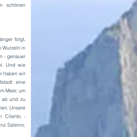
n schönen 
nger folgt, 
 Wurzeln in 
 - genauer 
l. Und wie 
r haben wir 
stadt eine 
m Meer, um 
 ab und zu 
nen. Unsere 
 Cilento - 
nz Salerno, 