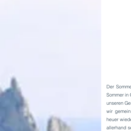
Der Sommer 
Sommer in G
unseren Ges
wir gemei
heuer wiede
allerhand s