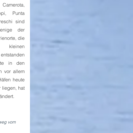
Camerota, 
ppi, Punta 
eschi sind 
enige der 
ienorte, die 
 kleinen 
entstanden 
te in den 
 vor allem 
äfen heute 
liegen, hat 
ändert. 
weg vom 