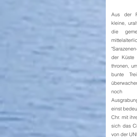
Aus der F
kleine, ura
die geme
mittelalter
"Sarazenen
der Küste
thronen, um
bunte Tre
überwachen
noch d
Ausgrabungs
einst bedeu
Chr. mit ih
sich das C
von der UN