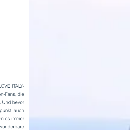
 LOVE ITALY-
n-Fans, die 
 Und bevor 
unkt auch 
em es immer 
 wunderbare 