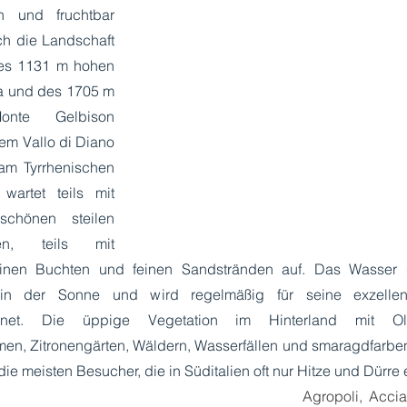
h und fruchtbar 
ch die Landschaft 
s 1131 m hohen 
a und des 1705 m 
nte Gelbison 
m Vallo di Diano 
am Tyrrhenischen 
artet teils mit 
schönen steilen 
ten, teils mit 
einen Buchten und feinen Sandstränden auf. Das Wasser gli
 in der Sonne und wird regelmäßig für seine exzellente
hnet. Die üppige Vegetation im Hinterland mit Oliv
en, Zitronengärten, Wäldern, Wasserfällen und smaragdfarben
die meisten Besucher, die in Süditalien oft nur Hitze und Dürre 
Agropoli, Acciar