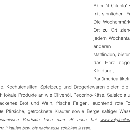
Aber "il Cilento" 
mit sinnlichen F
Die Wochenmärkte
Ort zu Ort zieh
jedem Wochentag
anderen St
stattfinden, biete
das Herz begeh
Kleidung, T
Parfümerieartikeln
e, Kochutensilien, Spielzeug und Drogeriewaren bieten die 
 lokale Produkte an wie Olivenöl, Pecorino-Käse, Salsiccia 
ackenes Brot und Wein, frische Feigen, leuchtend rote T
ilentanische Produkte kann man zB auch bei 
www.volgiecilen
no.it
 kaufen bzw. bis nachhause schicken lassen. 