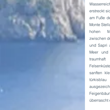
Wasserreic
erstreckt si
am Fuße de
Monte Stell
hohen Mo
zwischen de
und Sapri 
Meer und w
traumhaft 
Felsenküs
sanften kl
türkisblau
ausgezeic
Feigenbäum
überrascht 