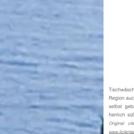
Tischwäsch
Region auch
selbst geb
Original c
www.ilcilenta