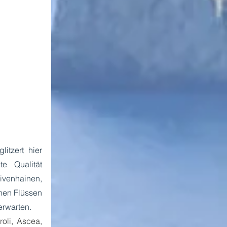
tzert hier 
 Qualität 
enhainen, 
en Flüssen 
erwarten. 
oli, Ascea, 