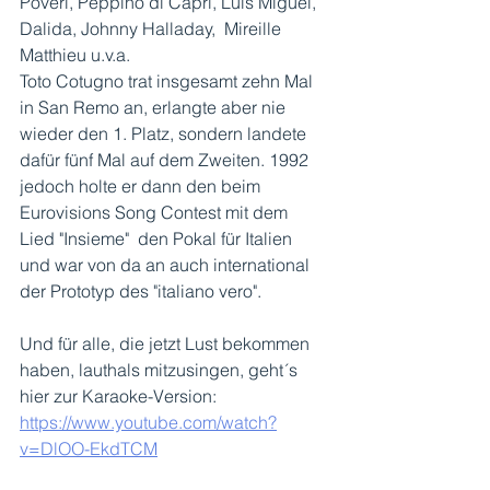
Poveri, Peppino di Capri, Luis Miguel, 
Dalida, Johnny Halladay,  Mireille 
Matthieu u.v.a. 
Toto Cotugno trat insgesamt zehn Mal 
in San Remo an, erlangte aber nie 
wieder den 1. Platz, sondern landete 
dafür fünf Mal auf dem Zweiten. 1992 
jedoch holte er dann den beim 
Eurovisions Song Contest mit dem 
Lied "Insieme"  den Pokal für Italien 
und war von da an auch international 
der Prototyp des "italiano vero".
Und für alle, die jetzt Lust bekommen 
haben, lauthals mitzusingen, geht´s 
hier zur Karaoke-Version: 
https://www.youtube.com/watch?
v=DlOO-EkdTCM