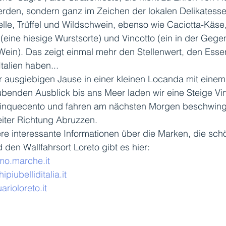
erden, sondern ganz im Zeichen der lokalen Delikatess
elle, Trüffel und Wildschwein, ebenso wie Caciotta-Käse,
(eine hiesige Wurstsorte) und Vincotto (ein in der Gege
Wein). Das zeigt einmal mehr den Stellenwert, den Esse
Italien haben... 
 ausgiebigen Jause in einer kleinen Locanda mit einem
enden Ausblick bis ans Meer laden wir eine Steige Vin
inquecento und fahren am nächsten Morgen beschwing
eiter Richtung Abruzzen. 
ere interessante Informationen über die Marken, die sch
 den Wallfahrsort Loreto gibt es hier:
mo.marche.it
piubelliditalia.it
rioloreto.it