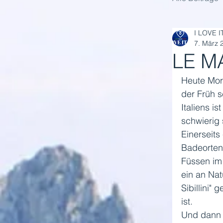
I LOVE I
7. März 
LE M
Heute Morg
der Früh s
Italiens i
schwierig 
Einerseit
Badeorten 
Füssen im 
ein an Nat
Sibillini"
ist. 
Und dann i