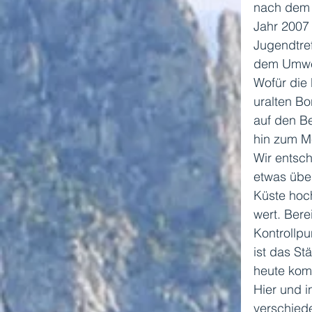
nach dem P
Jahr 2007
Jugendtref
dem Umwel
Wofür die
uralten Bo
auf den B
hin zum M
Wir entsch
etwas über
Küste hoc
wert. Berei
Kontrollpu
ist das St
heute komp
Hier und 
verschiede