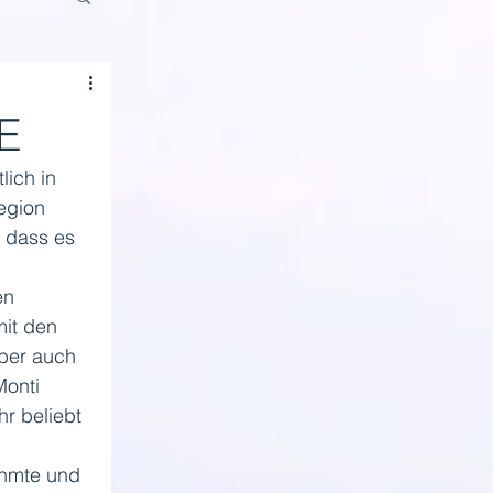
E
ich in 
egion 
, dass es 
en 
mit den 
ber auch 
Monti 
r beliebt 
ühmte und 