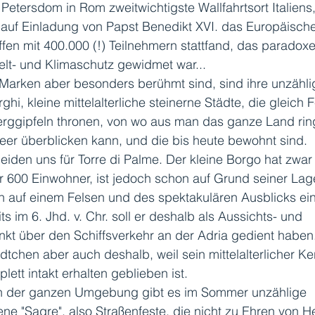
etersdom in Rom zweitwichtigste Wallfahrtsort Italiens
 auf Einladung von Papst Benedikt XVI. das Europäische
fen mit 400.000 (!) Teilnehmern stattfand, das paradox
t- und Klimaschutz gewidmet war...
 Marken aber besonders berühmt sind, sind ihre unzähli
rghi, kleine mittelalterliche steinerne Städte, die gleich
erggipfeln thronen, von wo aus man das ganze Land rin
eer überblicken kann, und die bis heute bewohnt sind.
eiden uns für Torre di Palme. Der kleine Borgo hat zwar 
 600 Einwohner, ist jedoch schon auf Grund seiner Lag
h auf einem Felsen und des spektakulären Ausblicks ein
ts im 6. Jhd. v. Chr. soll er deshalb als Aussichts- und 
nkt über den Schiffsverkehr an der Adria gedient haben
ädtchen aber auch deshalb, weil sein mittelalterlicher Ke
lett intakt erhalten geblieben ist.
in der ganzen Umgebung gibt es im Sommer unzählige 
ne "Sagre", also Straßenfeste, die nicht zu Ehren von He