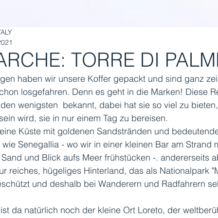
TALY
2021
ARCHE: TORRE DI PALM
en haben wir unsere Koffer gepackt und sind ganz zeitl
chon losgefahren. Denn es geht in die Marken! Diese R
st den wenigsten  bekannt, dabei hat sie so viel zu bieten
sein wird, sie in nur einem Tag zu bereisen.
s eine Küste mit goldenen Sandstränden und bedeutend
wie Senegallia - wo wir in einer kleinen Bar am Strand 
Sand und Blick aufs Meer frühstücken -. andererseits a
ur reiches, hügeliges Hinterland, das als Nationalpark "
 geschützt und deshalb bei Wanderern und Radfahrern seh
st da natürlich noch der kleine Ort Loreto, der weltber