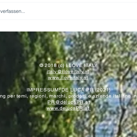
erfassen...
WIR KOMMEN!
© 2018 (c) I LOVE ITALY
italy@iloveitaly.at
www.iloveitaly.at
IMPRESSUM: DE LUCA PR (2021)
g per temi, regioni, marchi, prodotti e aziende italiane i
PR@delucaPR.at
www.delucaPR.at