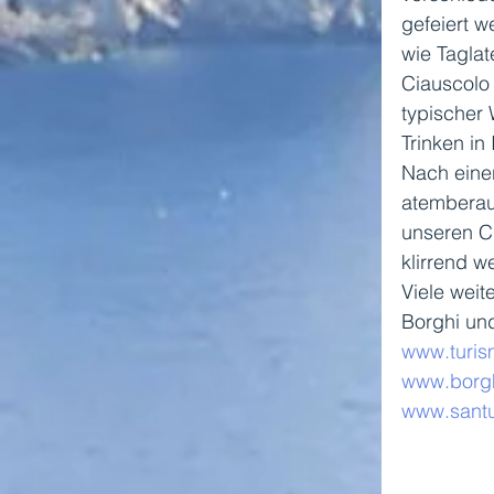
gefeiert w
wie Taglat
Ciauscolo 
typischer 
Trinken in 
Nach einer
atemberaub
unseren C
klirrend w
Viele weit
Borghi und
www.turis
www.borghi
www.santua