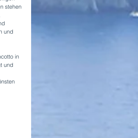
en stehen 
 
nd 
n und 
 
cotto in 
t und 
önsten 