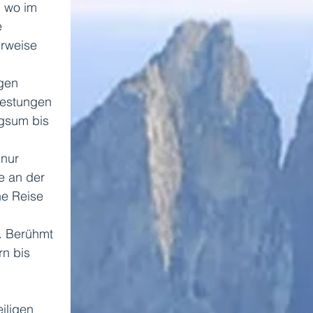
, wo im 
 
erweise 
gen 
 Festungen 
gsum bis 
nur 
e an der 
e Reise 
. Berühmt 
rn bis 
iligen 