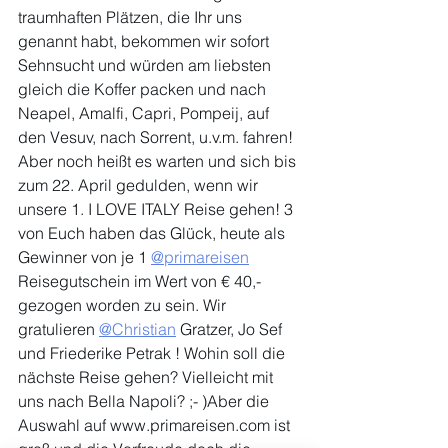
traumhaften Plätzen, die Ihr uns 
genannt habt, bekommen wir sofort 
Sehnsucht und würden am liebsten 
gleich die Koffer packen und nach 
Neapel, Amalfi, Capri, Pompeij, auf 
den Vesuv, nach Sorrent, u.v.m. fahren! 
Aber noch heißt es warten und sich bis 
zum 22. April gedulden, wenn wir 
unsere 1. I LOVE ITALY Reise gehen! 3 
von Euch haben das Glück, heute als 
Gewinner von je 1 
@primareisen
Reisegutschein im Wert von € 40,- 
gezogen worden zu sein. Wir 
gratulieren 
@Christian
 Gratzer, Jo Sef 
und Friederike Petrak ! Wohin soll die 
nächste Reise gehen? Vielleicht mit 
uns nach Bella Napoli? ;- )Aber die 
Auswahl auf 
www.primareisen.com
 ist 