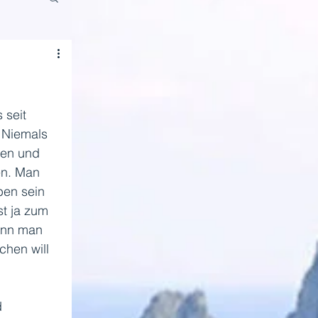
 seit 
 Niemals 
len und 
en. Man 
ben sein 
st ja zum 
enn man 
chen will 
d 