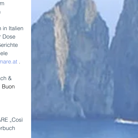
om 
 
in Italien 
r Dose  
erichte 
ele 
mare.at
 .
ch & 
 
Buon 
ARE „Così 
erbuch 