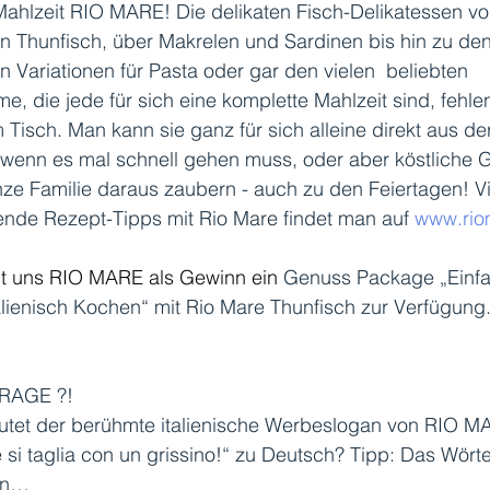
ahlzeit RIO MARE! Die delikaten Fisch-Delikatessen v
n Thunfisch, über Makrelen und Sardinen bis hin zu den
n Variationen für Pasta oder gar den vielen  beliebten 
me, die jede für sich eine komplette Mahlzeit sind, fehlen 
 Tisch. Man kann sie ganz für sich alleine direkt aus de
wenn es mal schnell gehen muss, oder aber köstliche G
nze Familie daraus zaubern - auch zu den Feiertagen! Vi
ende Rezept-Tipps mit Rio Mare findet man auf 
www.rio
lt uns RIO MARE als Gewinn ein 
Genuss Package „Einfa
talienisch Kochen“ mit Rio Mare Thunfisch zur Verfügung.
RAGE ?!
tet der berühmte italienische Werbeslogan von RIO M
 si taglia con un grissino!“ zu Deutsch? Tipp: Das Wört
en… 