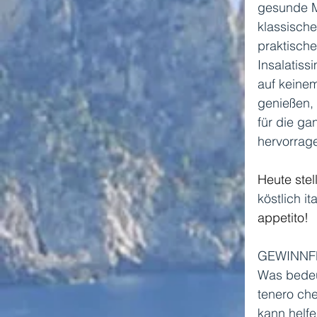
gesunde M
klassische
praktische
Insalatissi
auf keinem
genießen, 
für die ga
hervorrag
Heute stel
köstlich i
appetito!
GEWINNF
Was bedeu
tenero che
kann helf