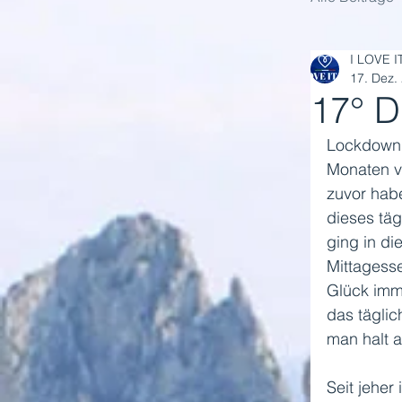
I LOVE I
17. Dez.
17° 
Lockdown, 
Monaten v
zuvor habe
dieses täg
ging in di
Mittagesse
Glück imm
das täglic
man halt a
Seit jeher 