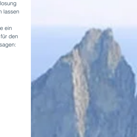
rlosung 
n lassen 
e ein 
für den 
sagen: 