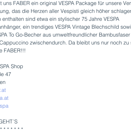
lt uns FABER ein original VESPA Package für unsere Ve
ung, das die Herzen aller Vespisti gleich höher schlage
n enthalten sind etwa ein stylischer 75 Jahre VESPA 
nhänger, ein trendiges VESPA Vintage Blechschild sowi
SPA To Go-Becher aus umweltfreundlicher Bambusfaser 
 Cappuccino zwischendurch. Da bleibt uns nur noch zu 
ie FABER!!! 
SPA Shop
ße 47
ien
.at
a.at
spa
 GEHT´S
 * * * * * * *