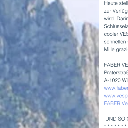
Heute stel
zur Verfüg
wird. Dari
Schlüssela
cooler VE
schnellen
Mille graz
FABER VE
Praterstra
A-1020 W
www.faber
www.vesp
FABER
Ve
 UND SO
* * * * * * *