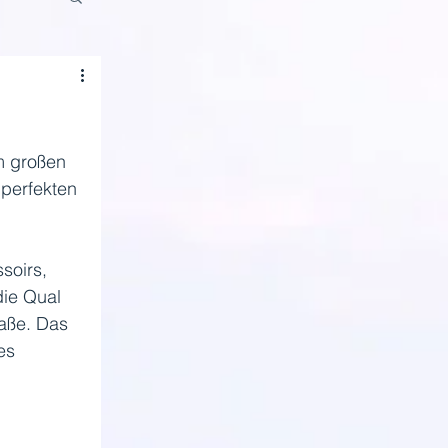
m großen 
perfekten 
soirs, 
die Qual 
aße. Das 
es 