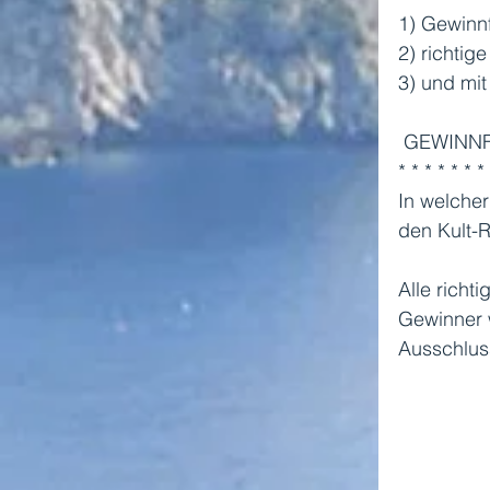
1) Gewinn
2) richtig
3) und mit
 GEWINN
* * * * * * *
In welcher
den Kult-R
Alle richt
Gewinner w
Ausschlus