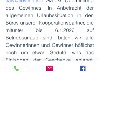
italy@iloveitaly.at
 zwecks Übermittlung 
des Gewinnes. In Anbetracht der 
allgemeinen Urlaubssituation in den 
Büros unserer Kooperationspartner, die 
mitunter bis 6.1.2026 auf 
Betriebsurlaub sind, bitten wir alle 
Gewinnerinnen und Gewinner höflichst 
noch um etwas Geduld, was das 
Einlangen der Geschenke anlangt. 
Falls Mitte Jänner noch etwas fehlen 
sollte, bitte verständigen Sie uns gerne 
jederzeit. Wir werden uns darum 
kümmern. Damit verabschieden wir uns 
in die wohlverdienten Weihnachtsferien 
und wünschen Euch allen noch 
erholsame Feiertage! A presto!