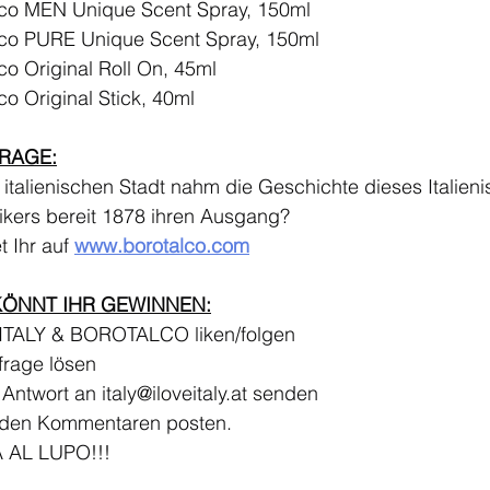
lco MEN Unique Scent Spray, 150ml
lco PURE Unique Scent Spray, 150ml
co Original Roll On, 45ml
co Original Stick, 40ml
RAGE:
 italienischen Stadt nahm die Geschichte dieses Italien
ikers bereit 1878 ihren Ausgang?
 Ihr auf 
www.borotalco.com
KÖNNT IHR GEWINNEN:
 ITALY & BOROTALCO liken/folgen
frage lösen
e Antwort an 
italy@iloveitaly.at
 senden
n den Kommentaren posten.
 AL LUPO!!!