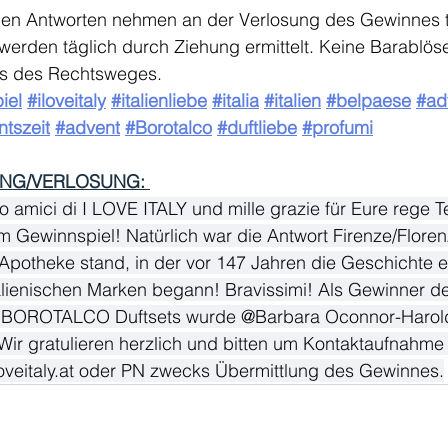
igen Antworten nehmen an der Verlosung des Gewinnes te
erden täglich durch Ziehung ermittelt. Keine Barablöse
s des Rechtsweges.
iel
#iloveitaly
#italienliebe
#italia
#italien
#belpaese
#ad
tszeit
#advent
#Borotalco
#duftliebe
#profumi
NG/VERLOSUNG: 
 amici di I LOVE ITALY und mille grazie für Eure rege T
 Gewinnspiel! Natürlich war die Antwort Firenze/Floren
 Apotheke stand, in der vor 147 Jahren die Geschichte e
alienischen Marken begann! Bravissimi! Als Gewinner d
n BOROTALCO Duftsets wurde @Barbara Oconnor-Harol
ir gratulieren herzlich und bitten um Kontaktaufnahme 
oveitaly.at
 oder PN zwecks Übermittlung des Gewinnes.