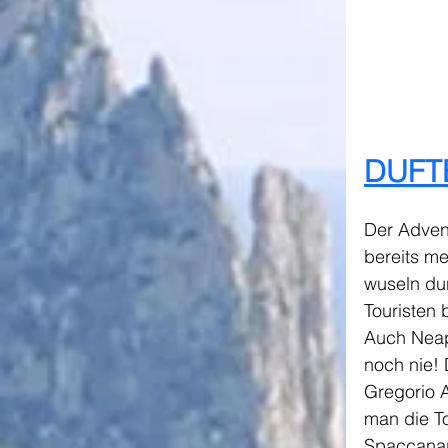
DUFT
Der Advent
bereits m
wuseln du
Touristen 
Auch Neape
noch nie!
Gregorio A
man die To
Spaccanapo