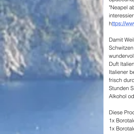
"Neapel ab
interessie
h
ttps://w
Damit Weih
Schwitzen 
wundervol
Duft Itali
Italiener 
frisch dur
Stunden S
Alkohol o
Diese Pro
1x Borota
1x Borotal