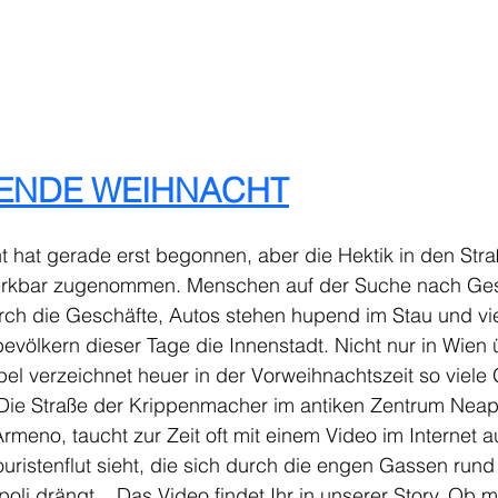
ENDE WEIHNACHT
 hat gerade erst begonnen, aber die Hektik in den Stra
erkbar zugenommen. Menschen auf der Suche nach Ge
rch die Geschäfte, Autos stehen hupend im Stau und vie
bevölkern dieser Tage die Innenstadt. Nicht nur in Wien 
l verzeichnet heuer in der Vorweihnachtszeit so viele 
 Die Straße der Krippenmacher im antiken Zentrum Neap
rmeno, taucht zur Zeit oft mit einem Video im Internet a
uristenflut sieht, die sich durch die engen Gassen rund
li drängt... Das Video findet Ihr in unserer Story. Ob 