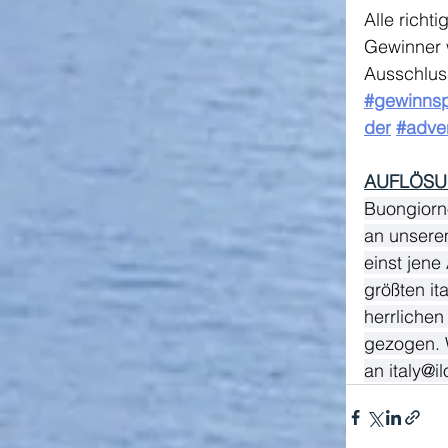
Alle richt
Gewinner w
Ausschlus
#gewinnsp
der
#adven
AUFLÖSU
Buongiorno
an unserem
einst jene
größten it
herrliche
gezogen. W
an 
italy@il