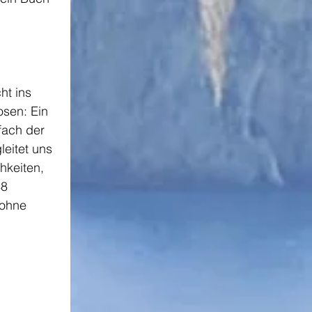
 
ht ins 
osen: Ein 
nfach der 
eitet uns 
hkeiten, 
8 
 ohne 