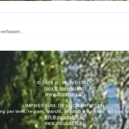
erfassen...
WIR KOMMEN!
© 2018 (c) I LOVE ITALY
italy@iloveitaly.at
www.iloveitaly.at
IMPRESSUM: DE LUCA PR (2021)
g per temi, regioni, marchi, prodotti e aziende italiane i
PR@delucaPR.at
www.delucaPR.at