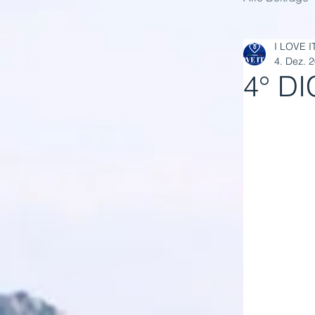
I LOVE I
4. Dez. 
4° D