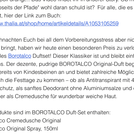
seits der Pfade" wohl daran schuld ist?  Für alle, die es
rt, hier der Link zum Buch: 
ww.thalia.at/shop/home/artikeldetails/A1053105259
nachten Euch bei all dem Vorbereitungsstress aber nic
bringt, haben wir heute einen besonderen Preis zu verl
les 
Borotalco
 Duftset! Dieser Klassiker ist und bleibt ei
ens. Der dezente, pudrige BOROTALCO Original-Duft begl
bereits von Kindesbeinen an und bietet zahlreiche Möglic
ch die Festtage zu kommen – ob als Antitranspirant mit 4
chutz, als sanftes Deodorant ohne Aluminiumsalze und
der als Cremedusche für wunderbar weiche Haut.
dukte sind im BOROTALCO Duft-Set enthalten:
lco Cremedusche Original
co Original Spray, 150ml