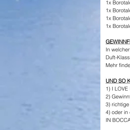
1x Borota
1x Borota
1x Borotal
1x Borotal
GEWINNF
In welcher
Duft-Klass
Mehr findet
UND SO 
1) I LOVE
2) Gewinn
3) richtig
4) oder i
IN BOCCA