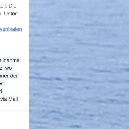
il. Die 
. Unter 
ventkalen
eilnahme 
z, wo 
iner der 
es 
d 
via Mail 