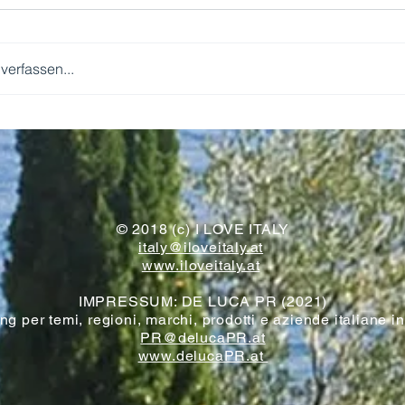
erfassen...
WIR KOMMEN!
© 2018 (c) I LOVE ITALY
italy@iloveitaly.at
www.iloveitaly.at
IMPRESSUM: DE LUCA PR (2021)
g per temi, regioni, marchi, prodotti e aziende italiane i
PR@delucaPR.at
www.delucaPR.at