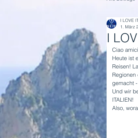
I LOVE I
1. März 
I LO
Ciao amici
Heute ist 
Reisen! La
Regionen 
gemacht - 
Und wir be
ITALIEN! 
Also, wora