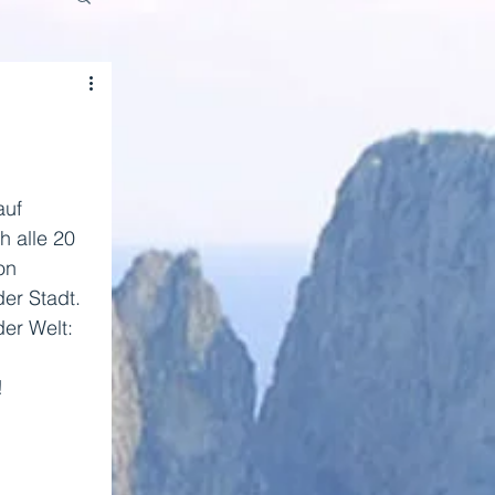
auf 
 alle 20 
on 
er Stadt. 
er Welt: 
!