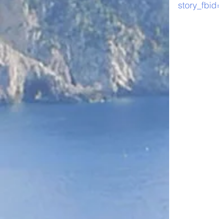
story_fb