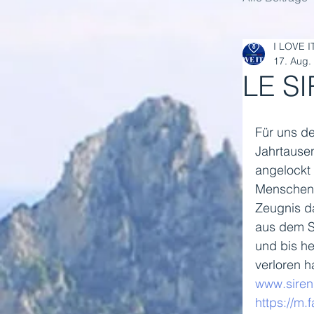
I LOVE I
17. Aug.
LE S
Für uns de
Jahrtause
angelockt
Menschen a
Zeugnis da
aus dem So
und bis he
verloren h
www.sirenu
https://m