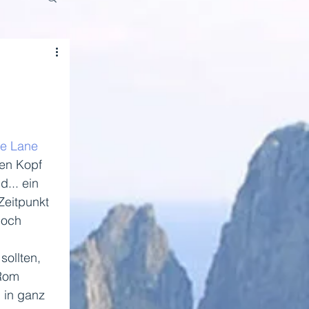
e Lane
en Kopf 
... ein 
Zeitpunkt 
noch 
sollten, 
 Rom 
 in ganz 