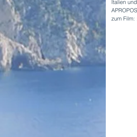
Italien un
APROPOS: 
zum Film: ;