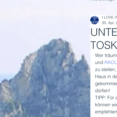
I LOVE I
30. Apr.
UNTE
TOS
Wer träumt
und 
RAOU
zu stellen
Haus in de
gekommen,
dürfen! 
TIPP: Für 
können wir
empfehlen